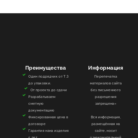
Преимущества
Информация
Один подрядчик от Т.З
Перепечатка
до упаковки.
материалов сайта
От проекта до сдачи
без письменного
Разрабатываем
разрешения
сметную
запрещена»
документацию
Фиксированная цена в
Вся информация,
договоре
размещённая на
Гарантия нана изделия
сайте, носит
5 лет
ознакомительный