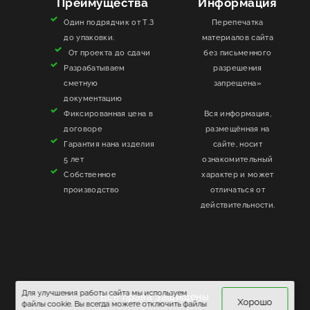
Преимущества
Информация
Один подрядчик от Т.З
Перепечатка
до упаковки.
материалов сайта
От проекта до сдачи
без письменного
Разрабатываем
разрешения
сметную
запрещена»
документацию
Фиксированная цена в
Вся информация,
договоре
размещённая на
Гарантия нана изделия
сайте, носит
5 лет
ознакомительный
Собственное
характер и может
производство
отличаться от
действительности.
Для улучшения работы сайта мы используем
Все права защищены
Хорошо
файлы cookie. Вы всегда можете отключить файлы