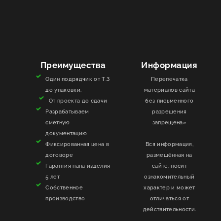
Преимущества
Информация
Один подрядчик от Т.З
Перепечатка
до упаковки.
материалов сайта
От проекта до сдачи
без письменного
Разрабатываем
разрешения
сметную
запрещена»
документацию
Фиксированная цена в
Вся информация,
договоре
размещённая на
Гарантия нана изделия
сайте, носит
5 лет
ознакомительный
Собственное
характер и может
производство
отличаться от
действительности.