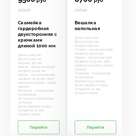
руб
руб
12500
11699
Скамейка
Вешалка
гардеробная
напольная
двухсторонняя с
Длина 2000 мм
крючками
Высота 1750 мм
длиной 1000 мм
Ширина 350 мм
Стойки - металлический
профиль 30х30 мм
Длина 1000 мм
Каркас - металлический
Высота 1750 мм
профиль 25*25 мм. Цвет
Ширина 350 мм
каркаса на выбор: серый,
Ножки - металлический
черный.
профиль 25х25 мм
Покраска - порошковая
Каркас - металлический
полимерная
профиль 25*25 мм. Цвет
Крючки под одежду
каркаса на выбор: серый,
Доска хвойных пород
черный.
толщиной 30 мм.,
Покраска - порошковая
покрыта лаком
полимерная
На ножках пластиковые
заглушки
Доска хвойных пород
толщиной 30 мм.,
покрыта лаком
Перейти
Перейти