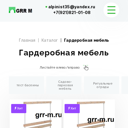
alpinist35@yandex.ru
+7(921)821-01-08
КАТАЛОГ
Главная
Каталог
Гардеробная мебель
ДОСТАВКА И КОНТАКТЫ
Гардеробная мебель
Листайте влево/вправо
Садово-
Ритуальные
тест басеины
парковая
ограды
мебель
Хит
Хит