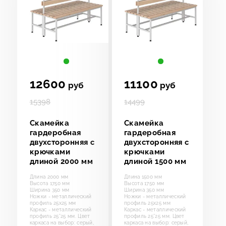
12600
11100
руб
руб
15398
14499
Скамейка
Скамейка
гардеробная
гардеробная
двухсторонняя с
двухсторонняя с
крючками
крючками
длиной 2000 мм
длиной 1500 мм
Длина 2000 мм
Длина 1500 мм
Высота 1750 мм
Высота 1750 мм
Ширина 350 мм
Ширина 350 мм
Ножки - металлический
Ножки - металлический
профиль 25х25 мм
профиль 25х25 мм
Каркас - металлический
Каркас - металлический
профиль 25*25 мм. Цвет
профиль 25*25 мм. Цвет
каркаса на выбор: серый,
каркаса на выбор: серый,