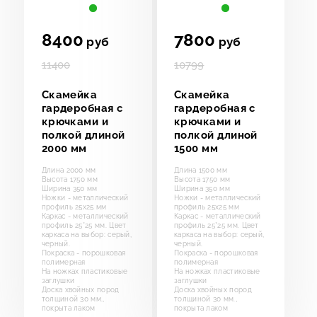
8400
7800
руб
руб
11400
10799
Скамейка
Скамейка
гардеробная с
гардеробная с
крючками и
крючками и
полкой длиной
полкой длиной
2000 мм
1500 мм
Длина 2000 мм
Длина 1500 мм
Высота 1750 мм
Высота 1750 мм
Ширина 350 мм
Ширина 350 мм
Ножки - металлический
Ножки - металлический
профиль 25х25 мм
профиль 25х25 мм
Каркас - металлический
Каркас - металлический
профиль 25*25 мм. Цвет
профиль 25*25 мм. Цвет
каркаса на выбор: серый,
каркаса на выбор: серый,
черный.
черный.
Покраска - порошковая
Покраска - порошковая
полимерная
полимерная
На ножках пластиковые
На ножках пластиковые
заглушки
заглушки
Доска хвойных пород
Доска хвойных пород
толщиной 30 мм.,
толщиной 30 мм.,
покрыта лаком
покрыта лаком