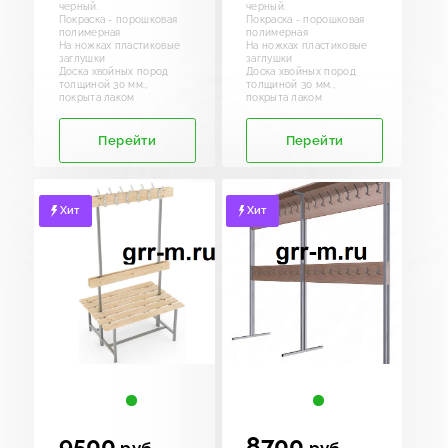
черный.
черный.
Покраска - порошковая
Покраска - порошковая
полимерная
полимерная
На ножках пластиковые
На ножках пластиковые
заглушки
заглушки
Доска хвойных пород
Доска хвойных пород
толщиной 30 мм.,
толщиной 30 мм.,
покрыта лаком
покрыта лаком
Перейти
Перейти
Хит
Хит
9500
8700