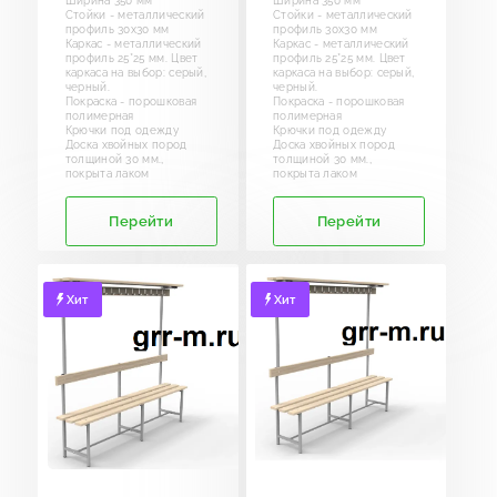
Ширина 350 мм
Ширина 350 мм
Стойки - металлический
Стойки - металлический
профиль 30х30 мм
профиль 30х30 мм
Каркас - металлический
Каркас - металлический
профиль 25*25 мм. Цвет
профиль 25*25 мм. Цвет
каркаса на выбор: серый,
каркаса на выбор: серый,
черный.
черный.
Покраска - порошковая
Покраска - порошковая
полимерная
полимерная
Крючки под одежду
Крючки под одежду
Доска хвойных пород
Доска хвойных пород
толщиной 30 мм.,
толщиной 30 мм.,
покрыта лаком
покрыта лаком
Перейти
Перейти
Хит
Хит