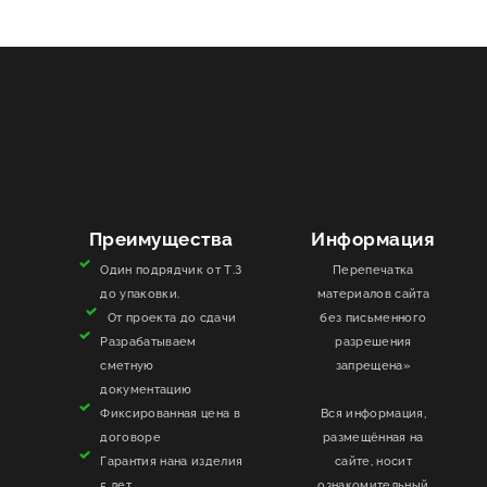
Преимущества
Информация
Один подрядчик от Т.З
Перепечатка
до упаковки.
материалов сайта
От проекта до сдачи
без письменного
Разрабатываем
разрешения
сметную
запрещена»
документацию
Фиксированная цена в
Вся информация,
договоре
размещённая на
Гарантия нана изделия
сайте, носит
5 лет
ознакомительный