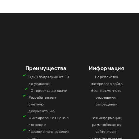
Преимущества
Информация
Один подрядчик от Т.З
Перепечатка
до упаковки.
материалов сайта
От проекта до сдачи
без письменного
Разрабатываем
разрешения
сметную
запрещена»
документацию
Фиксированная цена в
Вся информация,
договоре
размещённая на
Гарантия нана изделия
сайте, носит
5 лет
ознакомительный