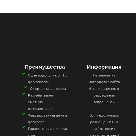
Преимущества
Информация
Один подрядчик от Т.З
Перепечатка
до упаковки.
материалов сайта
От проекта до сдачи
без письменного
Разрабатываем
разрешения
сметную
запрещена»
документацию
Фиксированная цена в
Вся информация,
договоре
размещённая на
Гарантия нана изделия
сайте, носит
5 лет
ознакомительный