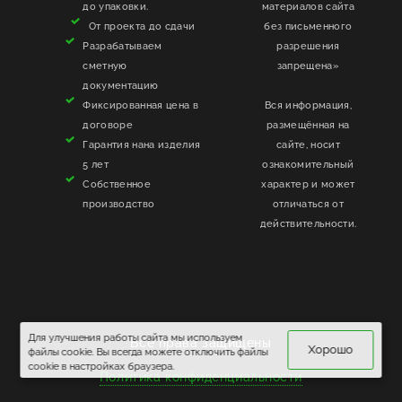
до упаковки.
материалов сайта
От проекта до сдачи
без письменного
Разрабатываем
разрешения
сметную
запрещена»
документацию
Фиксированная цена в
Вся информация,
договоре
размещённая на
Гарантия нана изделия
сайте, носит
5 лет
ознакомительный
Собственное
характер и может
производство
отличаться от
действительности.
Для улучшения работы сайта мы используем
Все права защищены
Хорошо
файлы cookie. Вы всегда можете отключить файлы
cookie в настройках браузера.
Политика конфиденциальности