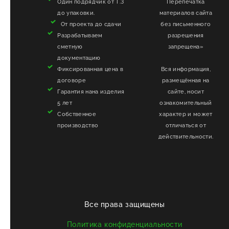
Один подрядчик от Т.З
Перепечатка
до упаковки.
материалов сайта
От проекта до сдачи
без письменного
Разрабатываем
разрешения
сметную
запрещена»
документацию
Фиксированная цена в
Вся информация,
договоре
размещённая на
Гарантия нана изделия
сайте, носит
5 лет
ознакомительный
Собственное
характер и может
производство
отличаться от
действительности.
Все права защищены
Политика конфиденциальности