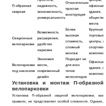
Относительно
П-образная
надежность,
офисные
простая
сварная
экономичность,
здания,
конструкция
универсальность
обществе
места
Более
Крупные
Возможность
высокая
торговые
Секционные
расширения,
стоимость,
центры, п
велопарковки
удобство
сложный
спортивн
парковки
монтаж
комплекс
Экономия
Подходят не
Офисные
Велопарковки
места,
для всех
здания, ж
под наклоном
современный
типов
комплекс
дизайн
велосипедов
Установка и монтаж П-образной
велопарковки
Установка П-образной сварной велопарковки, как
правило, не представляет особой сложности. Однако,