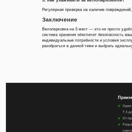
5. Как ухаживать за велопарковкой?
Регулярная проверка на наличие повреждений,
Заключение
Велопарковка на 5 мест — это не просто удоб
система хранения обеспечит безопасность ваш
индивидуальные потребности и условия эксплу
разобраться в данной теме и выбрать идеаль
Преим
Один
Т.З д
От пр
Разр
смет