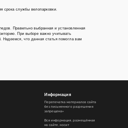
ия срока службы велопарковки.
ипедов. Правильно выбранная и установленная
рриторию. При выборе важно учитывать
. Надеемся, что данная статья помогла вам
Информация
Перепечатка материалов сайта
без письменного разрешения
запрещена»
Вся информация, размещённая
на сайте, носит