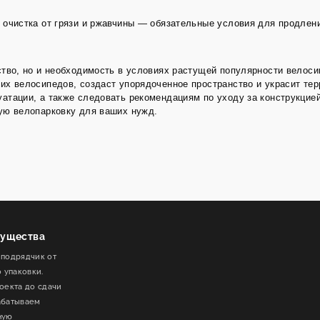
 очистка от грязи и ржавчины — обязательные условия для продлен
ство, но и необходимость в условиях растущей популярности велос
их велосипедов, создаст упорядоченное пространство и украсит те
атации, а также следовать рекомендациям по уходу за конструкцией
ную велопарковку для ваших нужд.
ущества
 подрядчик от
о упаковки.
оекта до сдачи
абатываем
ную