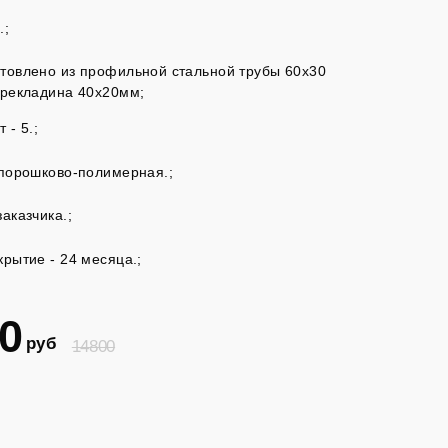
.;
товлено из профильной стальной трубы 60х30
ерекладина 40х20мм;
 - 5.;
 порошково-полимерная.;
аказчика.;
крытие - 24 месяца.;
0
руб
14800