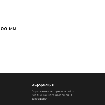
000 мм
ое решение для
Информация
ства раздевалок в спортивных клубах,
Перепечатка материалов сайта
омфортное сиденье и практичные крючки
без письменного разрешения
запрещена»