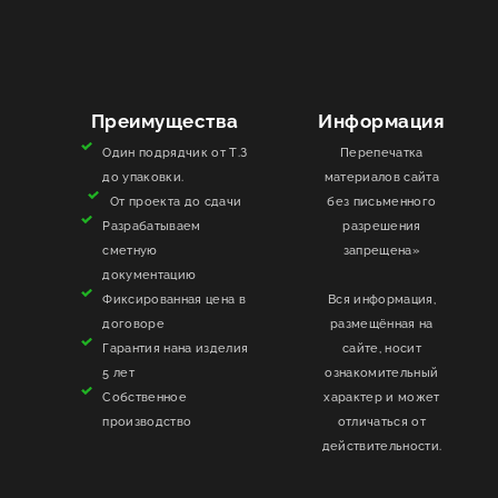
Преимущества
Информация
Один подрядчик от Т.З
Перепечатка
до упаковки.
материалов сайта
От проекта до сдачи
без письменного
Разрабатываем
разрешения
сметную
запрещена»
документацию
Фиксированная цена в
Вся информация,
договоре
размещённая на
Гарантия нана изделия
сайте, носит
5 лет
ознакомительный
Собственное
характер и может
производство
отличаться от
действительности.