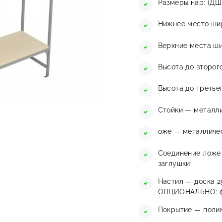
Размеры нар: (ДШ
Нижнее место шир
Верхние места ши
Высота до второго
Высота до третьег
Стойки — металли
оже — металличе
Соединение ложе 
заглушки;
Настил — доска 2
ОПЦИОНАЛЬНО: фа
Покрытие — полим